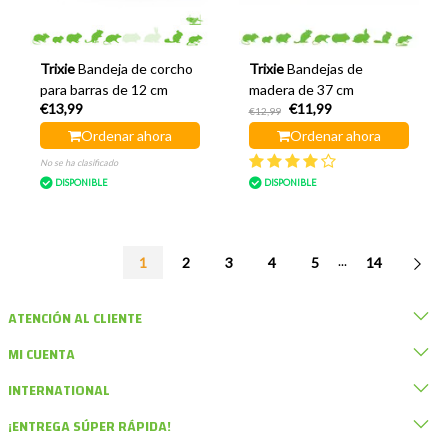
Trixie
Bandeja de corcho
Trixie
Bandejas de
para barras de 12 cm
madera de 37 cm
€13,99
€11,99
€12,99
Ordenar ahora
Ordenar ahora
No se ha clasificado
DISPONIBLE
DISPONIBLE
...
1
2
3
4
5
14
ATENCIÓN AL CLIENTE
MI CUENTA
INTERNATIONAL
¡ENTREGA SÚPER RÁPIDA!