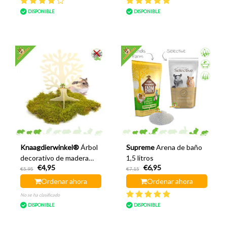
DISPONIBLE
DISPONIBLE
Knaagdierwinkel®
Árbol
Supreme
Arena de baño
decorativo de madera
1,5 litros
€4,95
€6,95
para hámsteres de 30 cm
€5,95
€7,15
Ordenar ahora
Ordenar ahora
No se ha clasificado
DISPONIBLE
DISPONIBLE