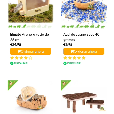
Elmato
Arenero vacío de
Azul de aciano seco 40
26 cm
gramos
€24,95
€6,95
Ordenar ahora
Ordenar ahora
DISPONIBLE
DISPONIBLE