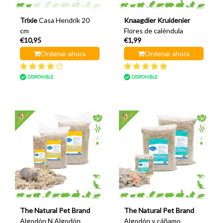
Trixie
Casa Hendrik 20
Knaagdier Kruidenier
cm
Flores de caléndula
€10,95
€1,99
Ordenar ahora
Ordenar ahora
DISPONIBLE
DISPONIBLE
The Natural Pet Brand
The Natural Pet Brand
Algodón N Algodón
Algodón y cáñamo