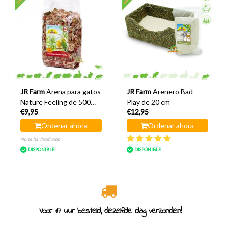
JR Farm
Arena para gatos
JR Farm
Arenero Bad-
Nature Feeling de 500
Play de 20 cm
€9,95
€12,95
gramos
Ordenar ahora
Ordenar ahora
No se ha clasificado
DISPONIBLE
DISPONIBLE
Voor 17 uur besteld, dezelfde dag verzonden!