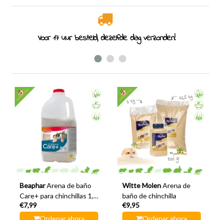
Voor 17 uur besteld, dezelfde dag verzonden!
E
Beaphar
Arena de baño
Witte Molen
Arena de
Care+ para chinchillas 1,3
baño de chinchilla
€7,99
€9,95
kg
Ordenar ahora
Ordenar ahora