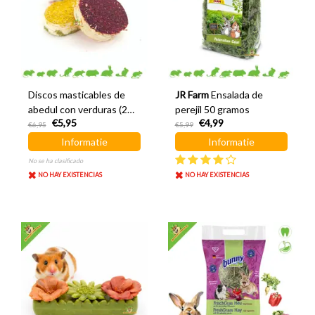
Discos masticables de
JR Farm
Ensalada de
abedul con verduras (2
perejil 50 gramos
€5,95
€4,99
unidades)
€6,95
€5,99
Informatie
Informatie
No se ha clasificado
NO HAY EXISTENCIAS
NO HAY EXISTENCIAS