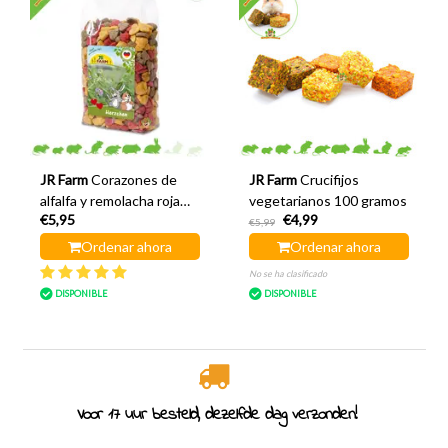
JR Farm
Corazones de
JR Farm
Crucifijos
alfalfa y remolacha roja
vegetarianos 100 gramos
€5,95
€4,99
200 gramos
€5,99
Ordenar ahora
Ordenar ahora
No se ha clasificado
DISPONIBLE
DISPONIBLE
rzonden!
Especialistas en roedores desde 2011