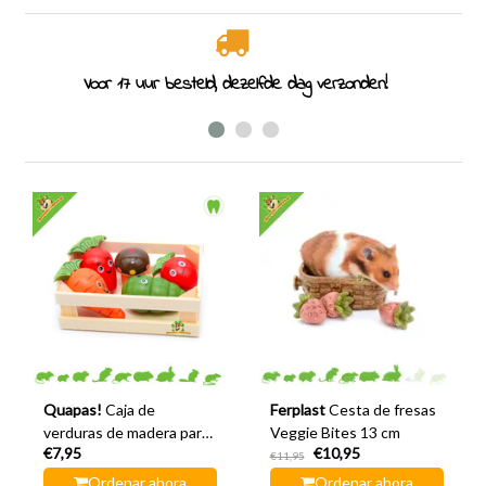
Especialistas en roedores desde 2011
Quapas!
Caja de
Ferplast
Cesta de fresas
verduras de madera para
Veggie Bites 13 cm
€7,95
€10,95
roer
€11,95
Ordenar ahora
Ordenar ahora