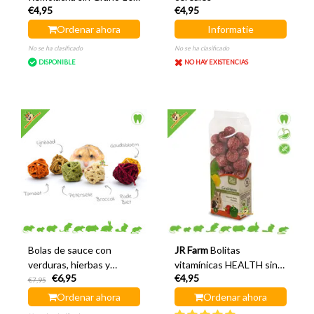
€4,95
€4,95
gramos
Ordenar ahora
Informatie
No se ha clasificado
No se ha clasificado
DISPONIBLE
NO HAY EXISTENCIAS
Bolas de sauce con
JR Farm
Bolitas
verduras, hierbas y
vitamínicas HEALTH sin
€6,95
€4,95
semillas
cereales sabor pimentón
€7,95
150 gramos
Ordenar ahora
Ordenar ahora