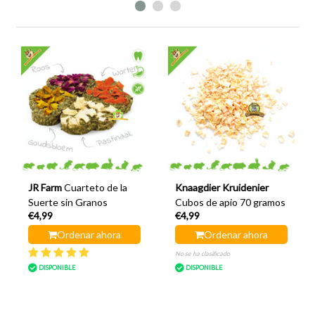
JR Farm
Cuarteto de la
Knaagdier Kruidenier
Suerte sin Granos
Cubos de apio 70 gramos
€4,99
€4,99
Ordenar ahora
Ordenar ahora
No se ha clasificado
DISPONIBLE
DISPONIBLE