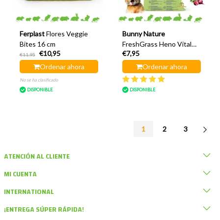
Ferplast
Flores Veggie
Bunny Nature
Bites 16 cm
FreshGrass Heno Vital
€10,95
€7,95
Vegetables 500 gramos
€11,95
Ordenar ahora
Ordenar ahora
No se ha clasificado
DISPONIBLE
DISPONIBLE
1
2
3
ATENCIÓN AL CLIENTE
MI CUENTA
INTERNATIONAL
¡ENTREGA SÚPER RÁPIDA!