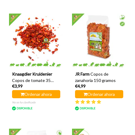
Knaagdier Kruidenier
JR Farm
Copos de
Copos de tomate 35
zanahoria 150 gramos
€3,99
€4,99
gramos
Ordenar ahora
Ordenar ahora
No se ha clasificado
DISPONIBLE
DISPONIBLE