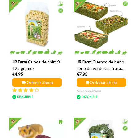
JR Farm
Cubos de chirivía
JR Farm
Cuenco de heno
125 gramos
lleno de verduras, frutas
€4,95
€7,95
y flores.
Ordenar ahora
Ordenar ahora
No se ha clasificado
DISPONIBLE
DISPONIBLE