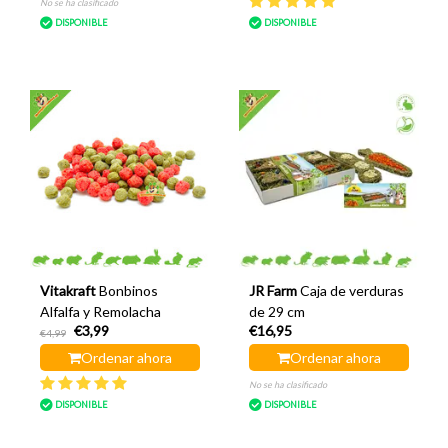
No se ha clasificado
DISPONIBLE
DISPONIBLE
Vitakraft
Bonbinos
JR Farm
Caja de verduras
Alfalfa y Remolacha
de 29 cm
€3,99
€16,95
€4,99
Ordenar ahora
Ordenar ahora
No se ha clasificado
DISPONIBLE
DISPONIBLE