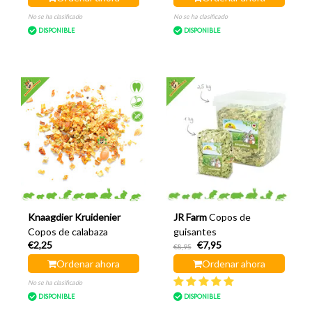
No se ha clasificado
No se ha clasificado
DISPONIBLE
DISPONIBLE
Knaagdier Kruidenier
JR Farm
Copos de
Copos de calabaza
guisantes
€2,25
€7,95
€8,95
Ordenar ahora
Ordenar ahora
No se ha clasificado
DISPONIBLE
DISPONIBLE