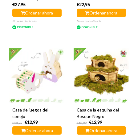
€27,95
€22,95
habitaciones
Ordenar ahora
Ordenar ahora
No se ha clasificado
No se ha clasificado
DISPONIBLE
DISPONIBLE
Casa de juegos del
Casa de la esquina del
conejo
Bosque Negro
€12,99
€12,99
€13,99
€13,99
Ordenar ahora
Ordenar ahora