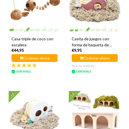
Casa triple de coco con
Casita de juegos con
escalera
forma de baqueta de
€44,95
€9,95
tambor, 20 cm
Ordenar ahora
Ordenar ahora
No se ha clasificado
DISPONIBLE
DISPONIBLE