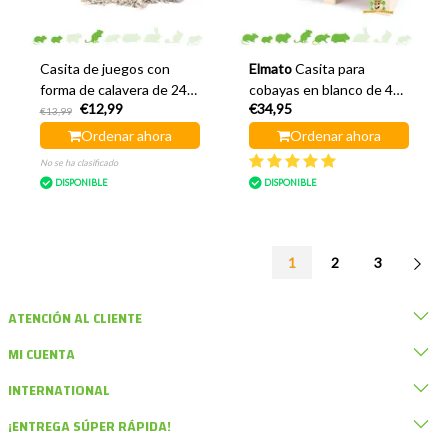
Casita de juegos con
Elmato
Casita para
forma de calavera de 24
cobayas en blanco de 45
€12,99
€34,95
cm
cm
€13,99
Ordenar ahora
Ordenar ahora
No se ha clasificado
DISPONIBLE
DISPONIBLE
1
2
3
ATENCIÓN AL CLIENTE
MI CUENTA
INTERNATIONAL
¡ENTREGA SÚPER RÁPIDA!