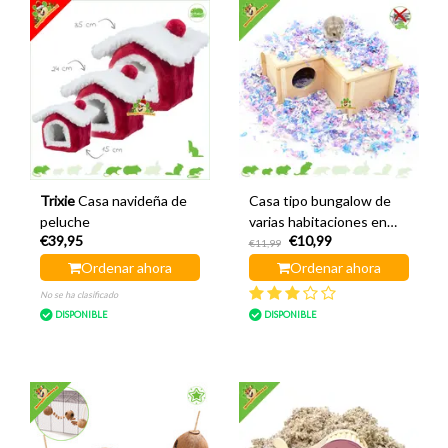
Trixie
Casa navideña de
Casa tipo bungalow de
peluche
varias habitaciones en
€39,95
€10,99
esquina de 24 cm
€11,99
Ordenar ahora
Ordenar ahora
No se ha clasificado
DISPONIBLE
DISPONIBLE