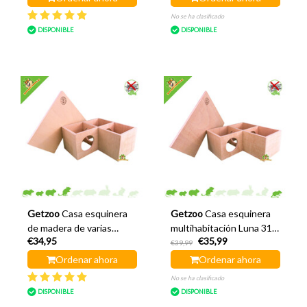
No se ha clasificado
DISPONIBLE
DISPONIBLE
Getzoo
Casa esquinera
Getzoo
Casa esquinera
de madera de varias
multihabitación Luna 31
€34,95
€35,99
habitaciones Murmel 26
cm
€39,99
cm
Ordenar ahora
Ordenar ahora
No se ha clasificado
DISPONIBLE
DISPONIBLE