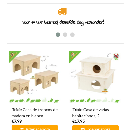
Especialistas en roedores desde 2011
Trixie
Casa de troncos de
Trixie
Casa de varias
madera en blanco
habitaciones, 2
€7,99
€17,95
habitaciones, 25 x 25 cm
Ordenar ahora
Ordenar ahora