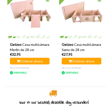
Getzoo
Casa multicámara
Getzoo
Casa multicámara
Merlin de 28 cm
Samy de 28 cm
€32,95
€27,95
Ordenar ahora
Ordenar ahora
No se ha clasificado
No se ha clasificado
DISPONIBLE
DISPONIBLE
Especialistas en roedores desde 2011