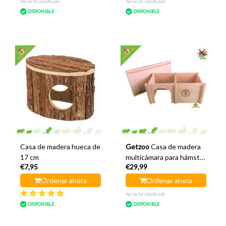
No se ha clasificado
No se ha clasificado
DISPONIBLE
DISPONIBLE
Casa de madera hueca de
Getzoo
Casa de madera
17 cm
multicámara para hámster
€7,95
€29,99
dorado de 23 cm
Ordenar ahora
Ordenar ahora
No se ha clasificado
DISPONIBLE
DISPONIBLE