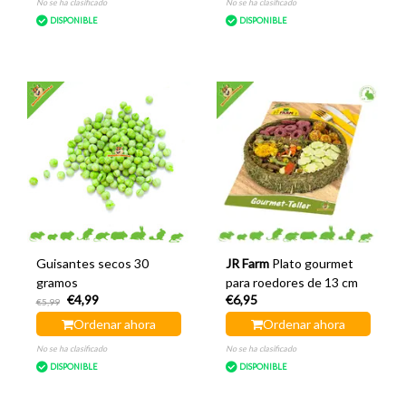
No se ha clasificado
No se ha clasificado
DISPONIBLE
DISPONIBLE
Guisantes secos 30
JR Farm
Plato gourmet
gramos
para roedores de 13 cm
€4,99
€6,95
€5,99
Ordenar ahora
Ordenar ahora
No se ha clasificado
No se ha clasificado
DISPONIBLE
DISPONIBLE