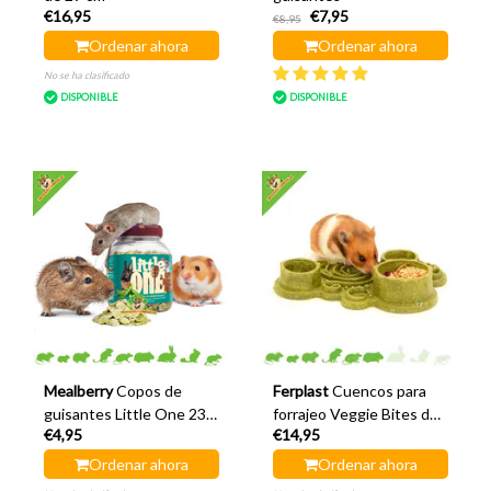
€16,95
€7,95
€8,95
Ordenar ahora
Ordenar ahora
No se ha clasificado
DISPONIBLE
DISPONIBLE
Mealberry
Copos de
Ferplast
Cuencos para
guisantes Little One 230
forrajeo Veggie Bites de
€4,95
€14,95
gramos
20 cm
Ordenar ahora
Ordenar ahora