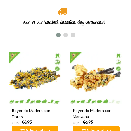
Voor 17 uur besteld, dezelfde dag verzonden!
Royendo Madera con
Royendo Madera con
Flores
Manzana
€6,95
€6,95
€7,95
€7,95
Ordenar ahora
Ordenar ahora