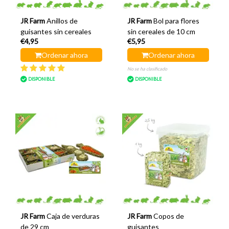
JR Farm
Anillos de
JR Farm
Bol para flores
guisantes sin cereales
sin cereales de 10 cm
€4,95
€5,95
Ordenar ahora
Ordenar ahora
No se ha clasificado
DISPONIBLE
DISPONIBLE
JR Farm
Caja de verduras
JR Farm
Copos de
de 29 cm
guisantes