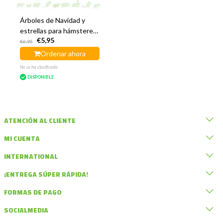
Árboles de Navidad y
estrellas para hámsteres
€5,95
(DIY)
€6,95
Ordenar ahora
No se ha clasificado
DISPONIBLE
ATENCIÓN AL CLIENTE
MI CUENTA
INTERNATIONAL
¡ENTREGA SÚPER RÁPIDA!
FORMAS DE PAGO
SOCIALMEDIA