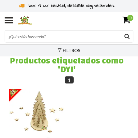
Voor 17 uur besteld, dezelfde dag verzonden!
0
FILTROS
Productos etiquetados como
'DYI'
1