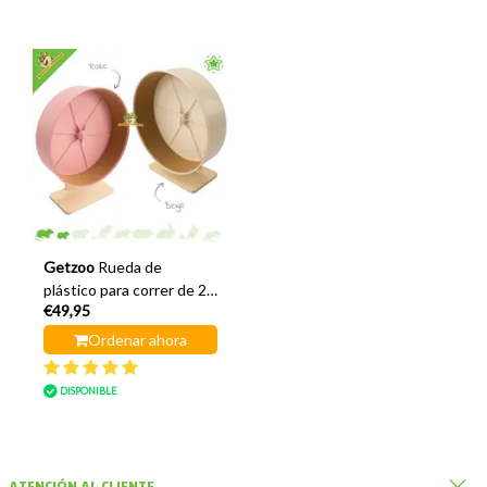
Getzoo
Rueda de
plástico para correr de 27
€49,95
cm con soporte de
madera y corcho.
Ordenar ahora
DISPONIBLE