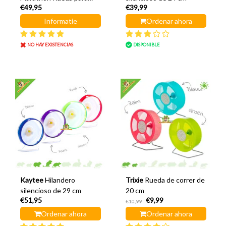
€49,95
€39,99
correr 30 cm
Informatie
Ordenar ahora
NO HAY EXISTENCIAS
DISPONIBLE
Kaytee
Hilandero
Trixie
Rueda de correr de
silencioso de 29 cm
20 cm
€51,95
€9,99
€10,99
Ordenar ahora
Ordenar ahora