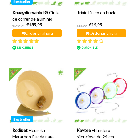
Bestseller
Knaagdierwinkel®
Cinta
Trixie
Disco en bucle
de correr de aluminio
€189,99
€15,99
€199,99
€16,99
Ordenar ahora
Ordenar ahora
DISPONIBLE
DISPONIBLE
Bestseller
Rodipet
Heureka
Kaytee
Hilandero
Marathon Rueda para
silencioso de 24 cm