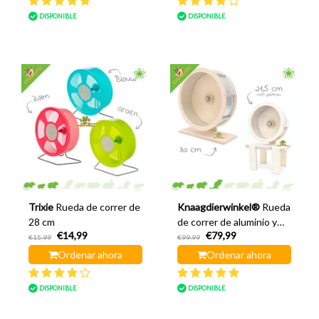
DISPONIBLE
DISPONIBLE
Trixie
Rueda de correr de
Knaagdierwinkel®
Rueda
28 cm
de correr de aluminio y
€14,99
€79,99
madera
€15,99
€99,99
Ordenar ahora
Ordenar ahora
DISPONIBLE
DISPONIBLE