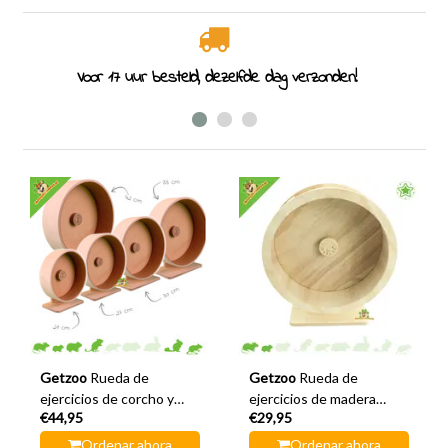
Voor 17 uur besteld, dezelfde dag verzonden!
Getzoo
Rueda de
Getzoo
Rueda de
ejercicios de corcho y
ejercicios de madera
€44,95
€29,95
madera
Getzoo, económica, 27
cm
Ordenar ahora
Ordenar ahora