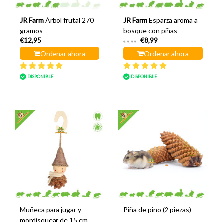
JR Farm
Árbol frutal 270
JR Farm
Esparza aroma a
gramos
bosque con piñas
€12,95
€8,99
€9,99
Ordenar ahora
Ordenar ahora
DISPONIBLE
DISPONIBLE
Muñeca para jugar y
Piña de pino (2 piezas)
mordisquear de 15 cm