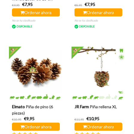
€7,95
€7,95
€9,95
€8,95
Ordenar ahora
Ordenar ahora
No se ha clasificado
No se ha clasificado
DISPONIBLE
DISPONIBLE
Elmato
Piña de pino (6
JR Farm
Piña rellena XL
piezas)
€9,95
€10,95
€10,95
€11,95
Ordenar ahora
Ordenar ahora