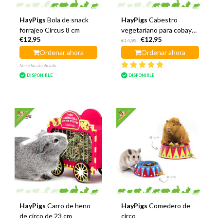
HayPigs
Bola de snack
HayPigs
Cabestro
forrajeo Circus 8 cm
vegetariano para cobayas
€12,95
€12,95
de circo de 22 cm
€14,95
Ordenar ahora
Ordenar ahora
No se ha clasificado
DISPONIBLE
DISPONIBLE
HayPigs
Carro de heno
HayPigs
Comedero de
de circo de 23 cm
circo