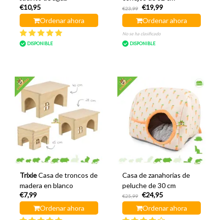
€10,95
€19,99
€23,99
Ordenar ahora
Ordenar ahora
No se ha clasificado
DISPONIBLE
DISPONIBLE
Trixie
Casa de troncos de
Casa de zanahorias de
madera en blanco
peluche de 30 cm
€7,99
€24,95
€25,99
Ordenar ahora
Ordenar ahora