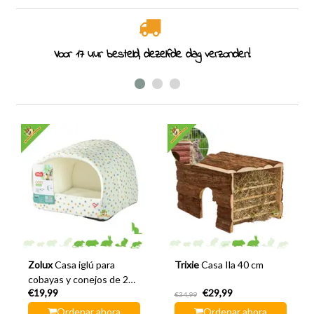
Voor 17 uur besteld, dezelfde dag verzonden!
Zolux
Casa iglú para
Trixie
Casa Ila 40 cm
cobayas y conejos de 28
€19,99
€29,99
cm
€34,99
Ordenar ahora
Ordenar ahora