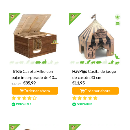
Trixie
Caseta Hilke con
HayPigs
Casita de juego
pajar incorporado de 40
de cartón 33 cm
€35,99
€11,95
cm.
€37,99
Ordenar ahora
Ordenar ahora
DISPONIBLE
DISPONIBLE