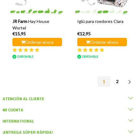
JR Farm
Hay House
Iglú para roedores Clara
Wortel
€15,95
€12,95
Ordenar ahora
Ordenar ahora
DISPONIBLE
DISPONIBLE
1
2
ATENCIÓN AL CLIENTE
MI CUENTA
INTERNATIONAL
¡ENTREGA SÚPER RÁPIDA!