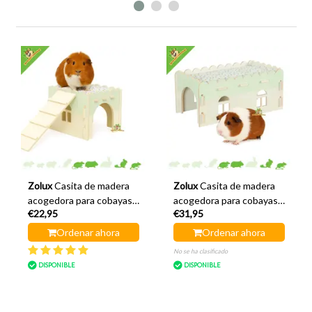
Zolux
Casita de madera
Zolux
Casita de madera
acogedora para cobayas,
acogedora para cobayas,
€22,95
€31,95
color verde, 25 x 25 x 20
color verde, 45 x 25 x 20
cm.
cm.
Ordenar ahora
Ordenar ahora
No se ha clasificado
DISPONIBLE
DISPONIBLE