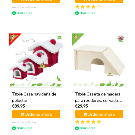
No se ha clasificado
DISPONIBLE
DISPONIBLE
Trixie
Casa navideña de
Trixie
Caseta de madera
peluche
para roedores, curvada,
€39,95
€29,95
40 cm
Ordenar ahora
Ordenar ahora
No se ha clasificado
DISPONIBLE
DISPONIBLE