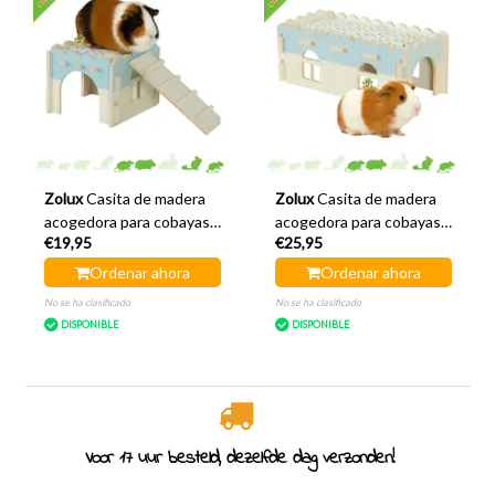
Zolux
Casita de madera
Zolux
Casita de madera
acogedora para cobayas,
acogedora para cobayas,
€19,95
€25,95
color azul, 21 x 21 x 16
color azul, 40 x 21 x 16
cm.
cm.
Ordenar ahora
Ordenar ahora
No se ha clasificado
No se ha clasificado
DISPONIBLE
DISPONIBLE
Voor 17 uur besteld, dezelfde dag verzonden!