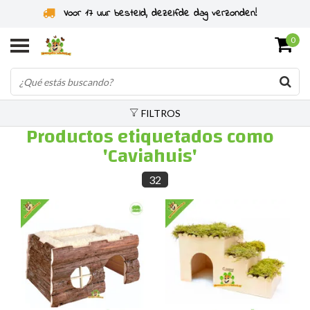
 17 uur besteld, dezelfde dag verzonden!
Especi
0
FILTROS
Productos etiquetados como
'Caviahuis'
32