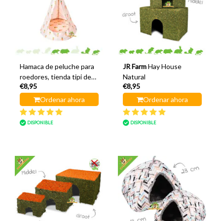
Hamaca de peluche para
JR Farm
Hay House
roedores, tienda tipi de
Natural
€8,95
€8,95
42 cm
Ordenar ahora
Ordenar ahora
DISPONIBLE
DISPONIBLE