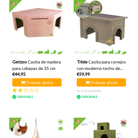
Getzoo
Casita de madera
Trixie
Casita para conejos
para cobayas de 35 cm
con moderno techo de
€44,95
€59,99
asfalto gris verdoso de
50 cm
Ordenar ahora
Ordenar ahora
No se ha clasificado
DISPONIBLE
DISPONIBLE