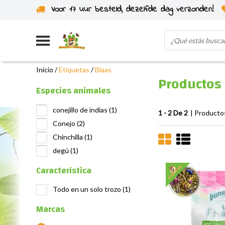
Voor 17 uur besteld, dezelfde dag verzonden!
Enviado desde nuestro propio stock
Inicio
/
Etiquetas
/
Blaas
Productos 
Especies animales
conejillo de indias
(1)
1 - 2 De 2
| Producto
Conejo
(2)
Chinchilla
(1)
degú
(1)
Característica
Todo en un solo trozo
(1)
Marcas