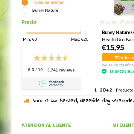
Todas las marcas
Bunny Nature
Precio
Bunny Nature
G
Health Uro Bajo
Min: €
0
Max: €
20
€15,95
800 gramos
Ordenar
No se ha clasific
/
9.3
10
3.741 reviews
DISPONIBL
1 - 2 De 2
| Producto
Voor 17 uur besteld, dezelfde dag verzonden!
ATENCIÓN AL CLIENTE
MI CUEN