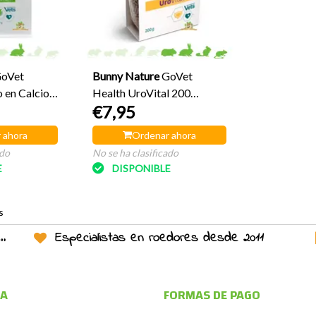
oVet
Bunny Nature
GoVet
 en Calcio
Health UroVital 200
€7,95
gramos
 ahora
Ordenar ahora
ado
No se ha clasificado
E
DISPONIBLE
s
Especialistas en roedores desde 2011
TA
FORMAS DE PAGO