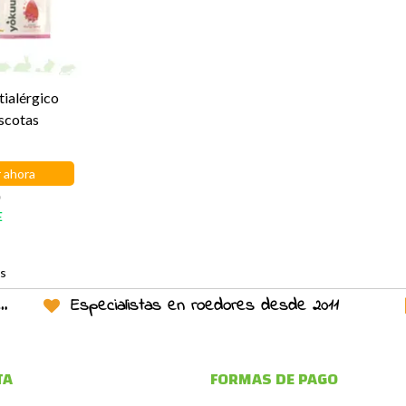
tialérgico
scotas
 ahora
o
E
os
Especialistas en roedores desde 2011
TA
FORMAS DE PAGO