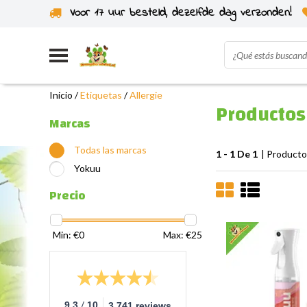
Voor 17 uur besteld, dezelfde dag verzonden!
Enviado desde nuestro propio stock
Inicio
/
Etiquetas
/
Allergie
Productos 
Marcas
Todas las marcas
1 - 1 De 1
| Product
Yokuu
Precio
Min: €
0
Max: €
25
/
9.3
10
3.741 reviews