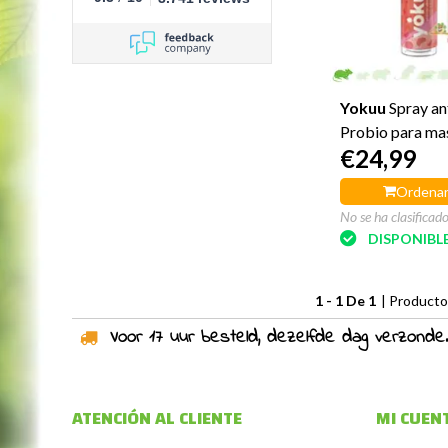
Yokuu
Spray an
Probio para ma
€24,99
Ordenar
No se ha clasificad
DISPONIBL
1 - 1 De 1
| Product
Voor 17 uur besteld, dezelfde dag verzonden!
ATENCIÓN AL CLIENTE
MI CUEN