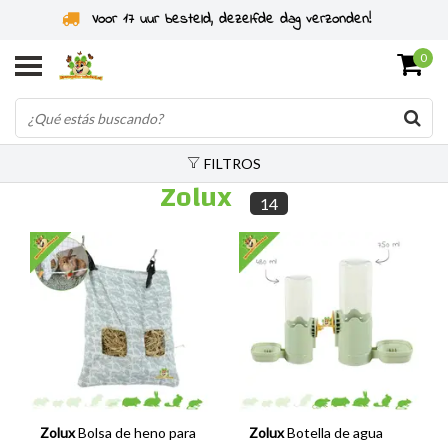
Especialistas en roedores desde 2011
0
FILTROS
Zolux
14
Zolux
Bolsa de heno para
Zolux
Botella de agua