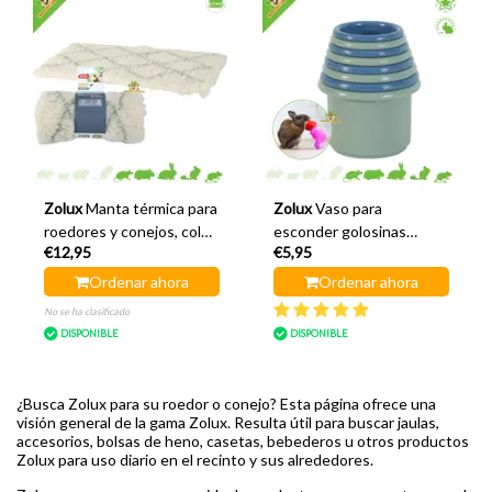
Zolux
Manta térmica para
Zolux
Vaso para
roedores y conejos, color
esconder golosinas
€12,95
€5,95
beige, 60 cm.
Neolife (8 unidades)
Ordenar ahora
Ordenar ahora
No se ha clasificado
DISPONIBLE
DISPONIBLE
¿Busca Zolux para su roedor o conejo? Esta página ofrece una
visión general de la gama Zolux. Resulta útil para buscar jaulas,
accesorios, bolsas de heno, casetas, bebederos u otros productos
Zolux para uso diario en el recinto y sus alrededores.