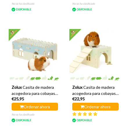
No se ha clasificado
No se ha clasificado
DISPONIBLE
DISPONIBLE
Zolux
Casita de madera
Zolux
Casita de madera
acogedora para cobayas,
acogedora para cobayas,
€25,95
€22,95
color azul, 40 x 21 x 16
color verde, 25 x 25 x 20
cm.
cm.
Ordenar ahora
Ordenar ahora
No se ha clasificado
DISPONIBLE
DISPONIBLE