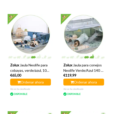
Zolux
Jaula Neolife para
Zolux
Jaula para conejos
cobayas, verde/azul, 105
Neolife Verde/Azul 140 x
€65,00
€119,99
x 105 x 35 cm
105 x 70 cm
Ordenar ahora
Ordenar ahora
No se ha clasificado
No se ha clasificado
DISPONIBLE
DISPONIBLE