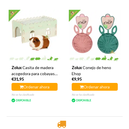
Zolux
Casita de madera
Zolux
Conejo de heno
acogedora para cobayas,
Ehop
€31,95
€9,95
color verde, 45 x 25 x 20
cm.
Ordenar ahora
Ordenar ahora
No se ha clasificado
No se ha clasificado
DISPONIBLE
DISPONIBLE