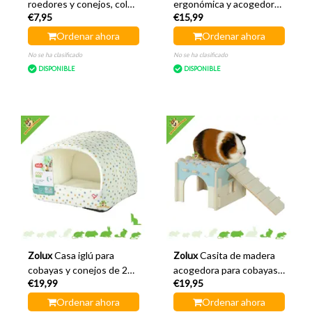
roedores y conejos, color
ergonómica y acogedora
€7,95
€15,99
verde, 29 cm.
para roedores
Ordenar ahora
Ordenar ahora
No se ha clasificado
No se ha clasificado
DISPONIBLE
DISPONIBLE
Zolux
Casa iglú para
Zolux
Casita de madera
cobayas y conejos de 28
acogedora para cobayas,
€19,99
€19,95
cm
color azul, 21 x 21 x 16
cm.
Ordenar ahora
Ordenar ahora