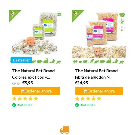
Bestseller
The Natural Pet Brand
The Natural Pet Brand
Colores exóticos y
Fibra de algodón N
€5,95
€14,95
algodón 3 litros
€9,95
Ordenar ahora
Ordenar ahora
DISPONIBLE
DISPONIBLE