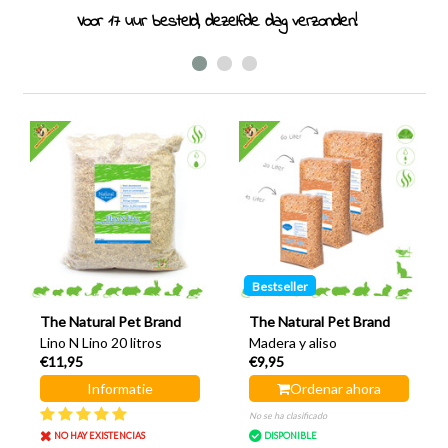
Especialistas en roedores desde 2011
Bestseller
The Natural Pet Brand
The Natural Pet Brand
Lino N Lino 20 litros
Madera y aliso
€11,95
€9,95
Informatie
Ordenar ahora
No se ha clasificado
NO HAY EXISTENCIAS
DISPONIBLE