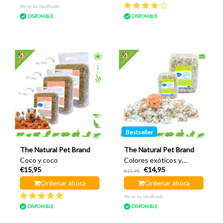
No se ha clasificado
DISPONIBLE
DISPONIBLE
Bestseller
The Natural Pet Brand
The Natural Pet Brand
Coco y coco
Colores exóticos y
€15,95
€14,95
algodón 10 litros
€15,95
Ordenar ahora
Ordenar ahora
No se ha clasificado
DISPONIBLE
DISPONIBLE