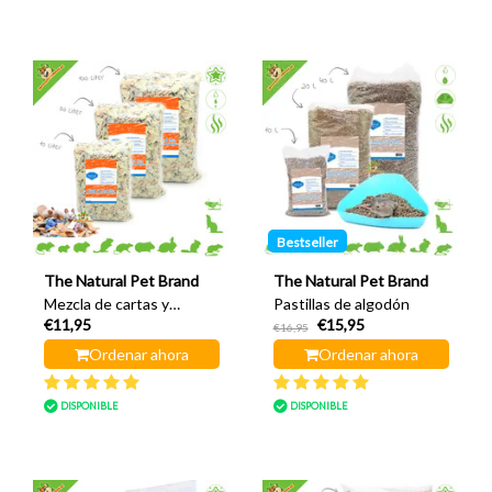
Bestseller
The Natural Pet Brand
The Natural Pet Brand
Mezcla de cartas y
Pastillas de algodón
€11,95
€15,95
tarjetas
€16,95
Ordenar ahora
Ordenar ahora
DISPONIBLE
DISPONIBLE