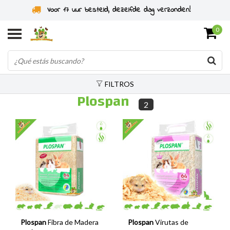
Voor 17 uur besteld, dezelfde dag verzonden!
0
FILTROS
Plospan
2
Plospan
Fibra de Madera
Plospan
Virutas de