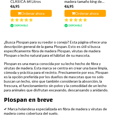
CLÁSICA 64 Litros
madera tamaño king de
€6,95
€6,95
64 litros
Ordenar ahora
Ordenar ahora
DISPONIBLE
DISPONIBLE
¿Busca Plospan para su roedor o conejo? Esta página ofrece una
descripción general de la gama Plospan. Esto es útil si busca
específicamente fibra de madera Plospan, virutas de madera
Plospan o lecho natural para el hábitat de su mascota.
Plospan es una marca conocida por su lecho hecho de fibra y
virutas de madera. Esta marca se centra en crear una base limpia,
cómoda y práctica para el recinto. Precisamente por eso, Plospan
es la opción preferida por los dueños de mascotas que no solo
buscan un lecho, sino que también consideran la absorción, la
frescura, el funcionamiento sin polvo y la comodidad de un lecho
para animales que disfrutan excavando, descansando y anidando.
Plospan en breve
✔ Marca holandesa especializada en fibra de madera y virutas de
madera como cobertura del suelo.