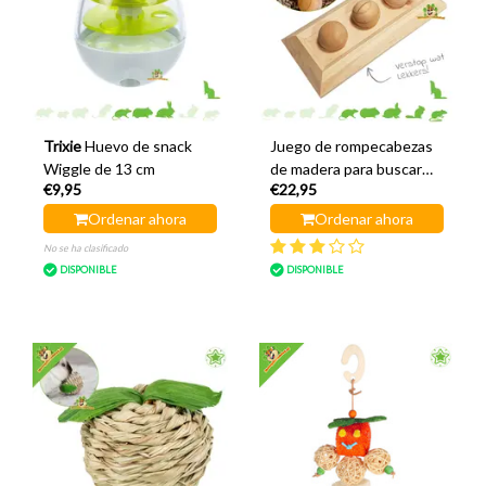
Trixie
Huevo de snack
Juego de rompecabezas
Wiggle de 13 cm
de madera para buscar
€9,95
€22,95
comida, bolas de 28 cm
Ordenar ahora
Ordenar ahora
No se ha clasificado
DISPONIBLE
DISPONIBLE