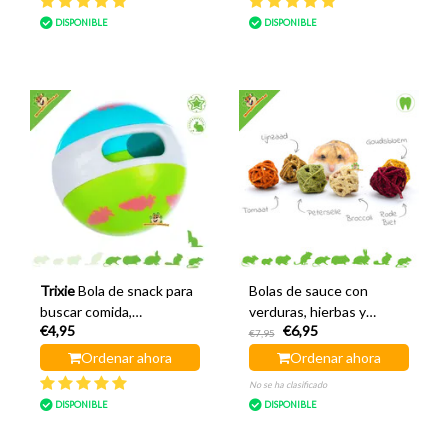
DISPONIBLE
DISPONIBLE
Trixie
Bola de snack para
Bolas de sauce con
buscar comida,
verduras, hierbas y
€4,95
€6,95
verde/azul, 6 cm
semillas
€7,95
Ordenar ahora
Ordenar ahora
No se ha clasificado
DISPONIBLE
DISPONIBLE