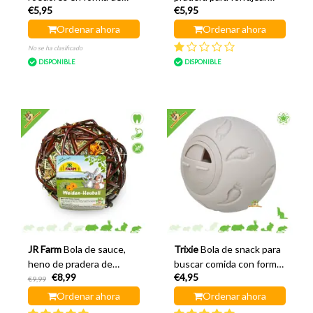
€5,95
€5,95
espiral, color negro, 8,5
Manzana 8 cm
cm
Ordenar ahora
Ordenar ahora
No se ha clasificado
DISPONIBLE
DISPONIBLE
JR Farm
Bola de sauce,
Trixie
Bola de snack para
heno de pradera de
buscar comida con forma
€8,99
€4,95
montaña y caléndula 12
de zanahoria, 7 cm
€9,99
cm
Ordenar ahora
Ordenar ahora