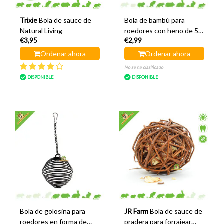
Trixie
Bola de sauce de
Bola de bambú para
Natural Living
roedores con heno de 5
€3,95
€2,99
cm
Ordenar ahora
Ordenar ahora
No se ha clasificado
DISPONIBLE
DISPONIBLE
Bola de golosina para
JR Farm
Bola de sauce de
roedores en forma de
pradera para forrajear