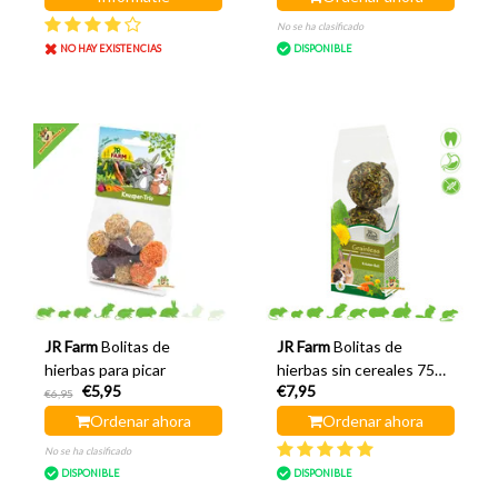
No se ha clasificado
NO HAY EXISTENCIAS
DISPONIBLE
JR Farm
Bolitas de
JR Farm
Bolitas de
hierbas para picar
hierbas sin cereales 75
€5,95
€7,95
gramos
€6,95
Ordenar ahora
Ordenar ahora
No se ha clasificado
DISPONIBLE
DISPONIBLE