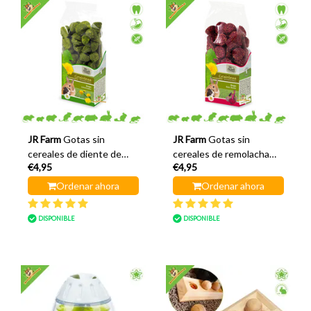
JR Farm
Gotas sin
JR Farm
Gotas sin
cereales de diente de
cereales de remolacha
€4,95
€4,95
león
roja
Ordenar ahora
Ordenar ahora
DISPONIBLE
DISPONIBLE