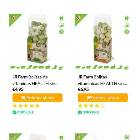
JR Farm
Bolitas de
JR Farm
Bolitas
vitaminas HEALTH sin
vitamínicas HEALTH sin
€4,95
€6,95
cereales sabor espinaca
cereales con espino
150 gramos
amarillo, 150 gramos
Ordenar ahora
Ordenar ahora
DISPONIBLE
DISPONIBLE