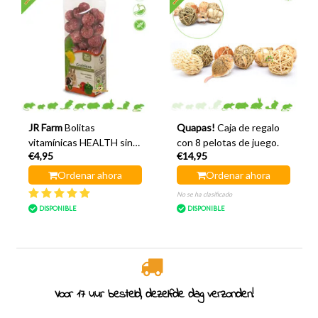
JR Farm
Bolitas
Quapas!
Caja de regalo
vitamínicas HEALTH sin
con 8 pelotas de juego.
€4,95
€14,95
cereales sabor pimentón
150 gramos
Ordenar ahora
Ordenar ahora
No se ha clasificado
DISPONIBLE
DISPONIBLE
eld, dezelfde dag verzonden!
Especialistas en ro