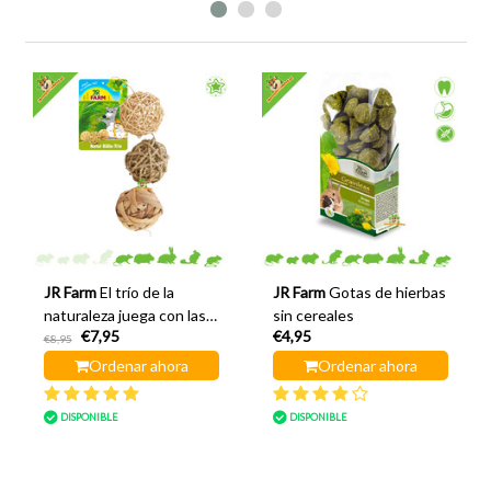
JR Farm
El trío de la
JR Farm
Gotas de hierbas
naturaleza juega con las
sin cereales
€7,95
€4,95
pelotas
€8,95
Ordenar ahora
Ordenar ahora
DISPONIBLE
DISPONIBLE