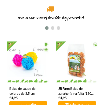
rzonden!
Especialistas en roedores desde 2011
Bolas de sauce de
JR Farm
Bolas de
colores de 3,5 cm
zanahoria y alfalfa (150
€4,95
€4,95
gramos)
Informatie
Ordenar ahora