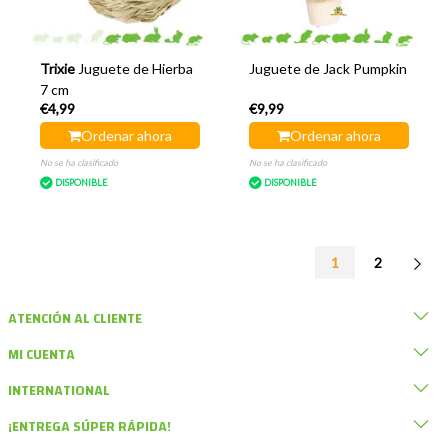
Trixie
Juguete de Hierba
Juguete de Jack Pumpkin
7 cm
€4,99
€9,99
Ordenar ahora
Ordenar ahora
No se ha clasificado
No se ha clasificado
DISPONIBLE
DISPONIBLE
1
2
ATENCIÓN AL CLIENTE
MI CUENTA
INTERNATIONAL
¡ENTREGA SÚPER RÁPIDA!